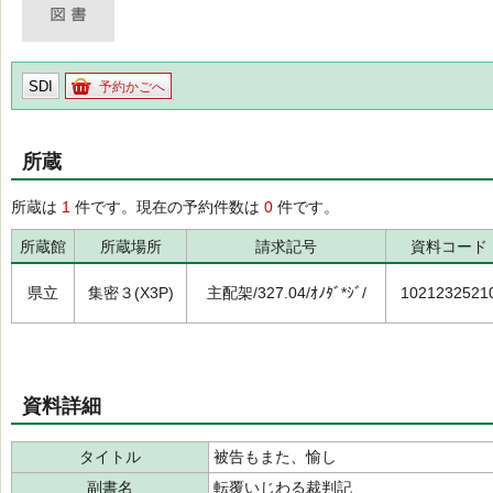
SDI
予約かごへ
所蔵
所蔵は
1
件です。現在の予約件数は
0
件です。
所蔵館
所蔵場所
請求記号
資料コード
県立
集密３(X3P)
主配架/327.04/ｵﾉﾀﾞ*ｼﾞ/
1021232521
資料詳細
タイトル
被告もまた、愉し
副書名
転覆いじわる裁判記