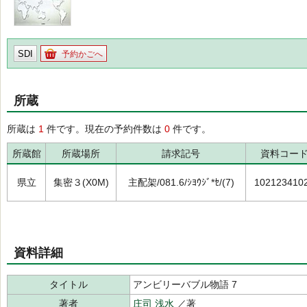
SDI
予約かごへ
所蔵
所蔵は
1
件です。現在の予約件数は
0
件です。
所蔵館
所蔵場所
請求記号
資料コー
県立
集密３(X0M)
主配架/081.6/ｼﾖｳｼﾞ*ｾ/(7)
102123410
資料詳細
タイトル
アンビリーバブル物語 7
著者
庄司 浅水
／著