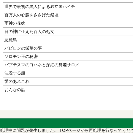
世界で最初の黒人による独立国ハイチ
百万人の心臓をささげた祭壇
雨神の花嫁
日の神に仕えた百人の処女
悪魔島
バビロンの栄華の夢
ソロモン王の秘密
バプテスマのヨハネと深紅の舞姫サロメ
沈没する船
愛のあれこれ
おんなの話
処理中に問題が発生しました。
TOPページから再処理を行なってくだ