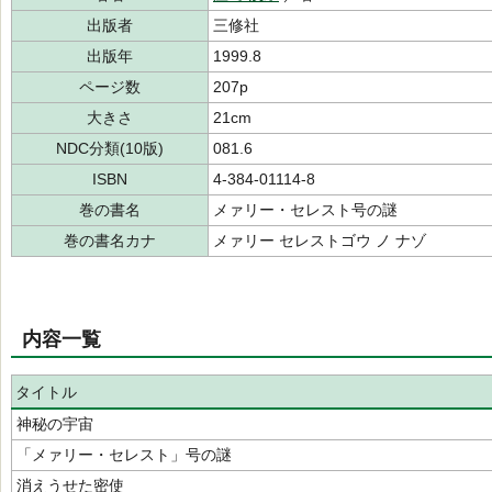
出版者
三修社
出版年
1999.8
ページ数
207p
大きさ
21cm
NDC分類(10版)
081.6
ISBN
4-384-01114-8
巻の書名
メァリー・セレスト号の謎
巻の書名カナ
メァリー セレストゴウ ノ ナゾ
内容一覧
タイトル
神秘の宇宙
「メァリー・セレスト」号の謎
消えうせた密使