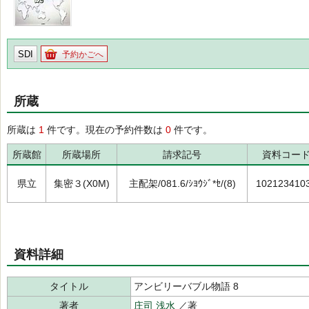
SDI
予約かごへ
所蔵
所蔵は
1
件です。現在の予約件数は
0
件です。
所蔵館
所蔵場所
請求記号
資料コー
県立
集密３(X0M)
主配架/081.6/ｼﾖｳｼﾞ*ｾ/(8)
102123410
資料詳細
タイトル
アンビリーバブル物語 8
著者
庄司 浅水
／著