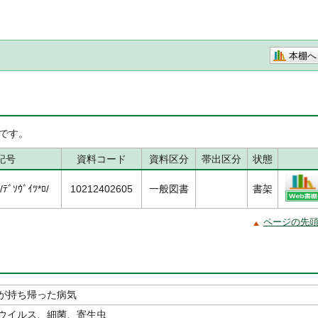
本棚へ
です。
記号
資料コード
資料区分
帯出区分
状態
ﾃﾞｿｳﾞｲﾂ*ﾛ/
10212402605
一般図書
書架
ページの先
が持ち帰った病気
ウイルス、細菌、寄生虫