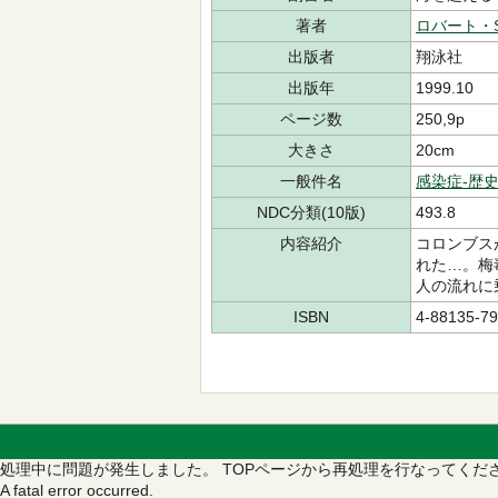
著者
ロバート・
出版者
翔泳社
出版年
1999.10
ページ数
250,9p
大きさ
20cm
一般件名
感染症-歴
NDC分類(10版)
493.8
内容紹介
コロンブス
れた…。梅
人の流れに
ISBN
4-88135-79
処理中に問題が発生しました。
TOPページから再処理を行なってくだ
A fatal error occurred.