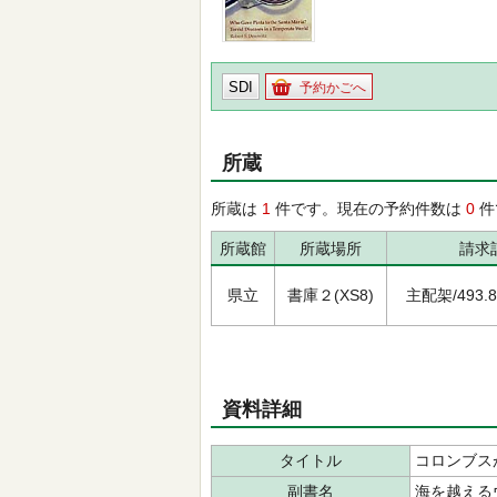
SDI
予約かごへ
所蔵
所蔵は
1
件です。現在の予約件数は
0
件
所蔵館
所蔵場所
請求
県立
書庫２(XS8)
主配架/493.8/
資料詳細
タイトル
コロンブス
副書名
海を越える