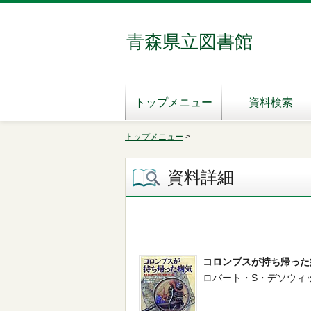
青森県立図書館
トップメニュー
資料検索
トップメニュー
>
資料詳細
コロンブスが持ち帰った
ロバート・S・デソウィッツ／著 