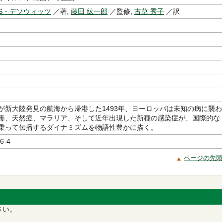
S・デソウィッツ
／著,
藤田 紘一郎
／監修,
古草 秀子
／訳
史
が新大陸発見の航海から帰港した1493年、ヨーロッパは未知の病に襲わ
毒、天然痘、マラリア、そして近年出現した新種の感染症が、国際的な
乗って伝播するダイナミズムを物語性豊かに描く。
6-4
ページの先
さい。