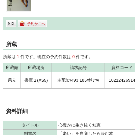
SDI
予約かごへ
所蔵
所蔵は
1
件です。現在の予約件数は
0
件です。
所蔵館
所蔵場所
請求記号
資料コード
県立
書庫２(XS5)
主配架/493.185/ｵﾘﾓ*ﾊ/
1021242691
資料詳細
タイトル
心豊かに生き抜く知恵
副書名
「老い」を自覚したら読む本