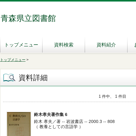
青森県立図書館
トップメニュー
資料検索
資料紹介
トップメニュー
>
資料詳細
1 件中、 1 件目
鈴木孝夫著作集 6
鈴木 孝夫／著 -- 岩波書店 -- 2000.3 -- 808
（ 教養としての言語学 ）