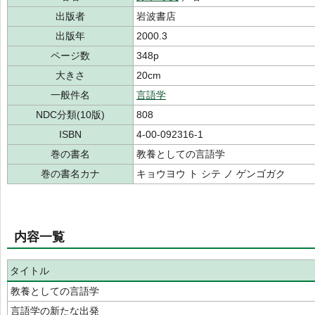
出版者
岩波書店
出版年
2000.3
ページ数
348p
大きさ
20cm
一般件名
言語学
NDC分類(10版)
808
ISBN
4-00-092316-1
巻の書名
教養としての言語学
巻の書名カナ
キョウヨウ ト シテ ノ ゲンゴガク
内容一覧
タイトル
教養としての言語学
言語学の新たな出発