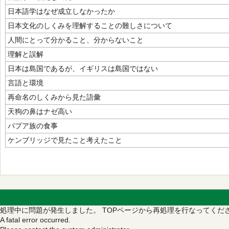
日本語学はなぜ成立しなかったか
日本文化のしくみを理解することの難しさについて
人間にとって分かること、分からないこと
理解と誤解
日本は島国であるが、イギリスは島国ではない
言語と環境
再命名のしくみから見た語彙
天狗の鼻はナゼ高い
パプア族の食事
ケンブリッジで見たこと考えたこと
処理中に問題が発生しました。
TOPページから再処理を行なってくだ
A fatal error occurred.