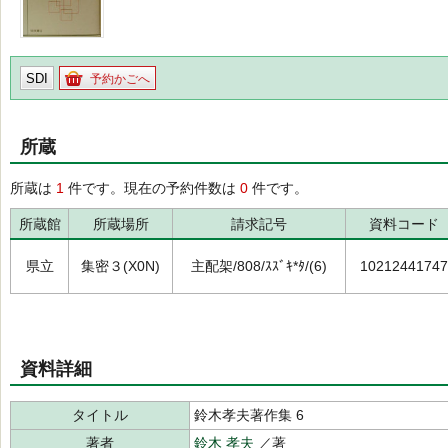
SDI
予約かごへ
所蔵
所蔵は
1
件です。現在の予約件数は
0
件です。
所蔵館
所蔵場所
請求記号
資料コード
県立
集密３(X0N)
主配架/808/ｽｽﾞｷ*ﾀ/(6)
10212441747
資料詳細
タイトル
鈴木孝夫著作集 6
著者
鈴木 孝夫
／著