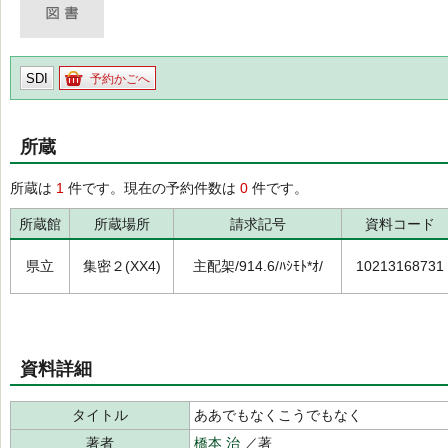
SDI
予約かごへ
所蔵
所蔵は
1
件です。現在の予約件数は
0
件です。
所蔵館
所蔵場所
請求記号
資料コード
県立
集密２(XX4)
主配架/914.6/ﾊｼﾓﾄ*ｵ/
10213168731
資料詳細
タイトル
ああでもなくこうでもなく
著者
橋本 治
／著