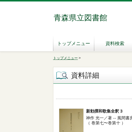
青森県立図書館
トップメニュー
資料検索
トップメニュー
>
資料詳細
新勅撰和歌集全釈 3
神作 光一／著 -- 風間書房 -- 
（ 巻第七〜巻第十 ）