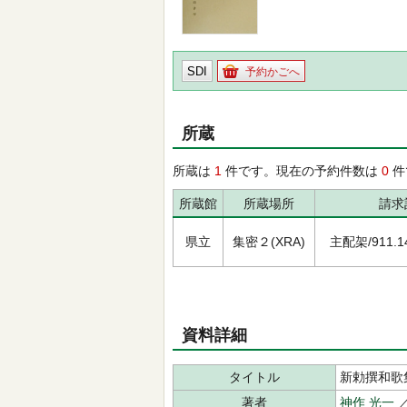
SDI
予約かごへ
所蔵
所蔵は
1
件です。現在の予約件数は
0
件
所蔵館
所蔵場所
請求
県立
集密２(XRA)
主配架/911.145
資料詳細
タイトル
新勅撰和歌
著者
神作 光一
／