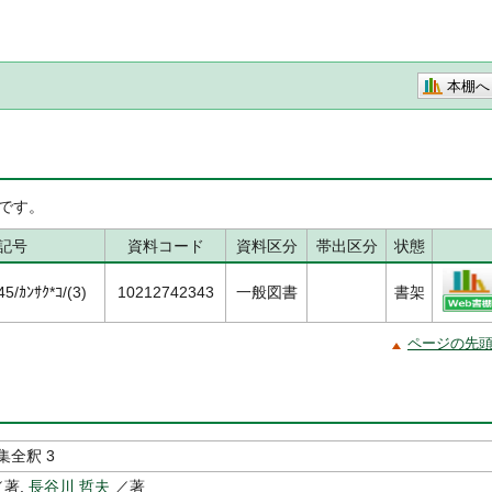
本棚へ
です。
記号
資料コード
資料区分
帯出区分
状態
/ｶﾝｻｸ*ｺ/(3)
10212742343
一般図書
書架
ページの先
集全釈 3
著,
長谷川 哲夫
／著