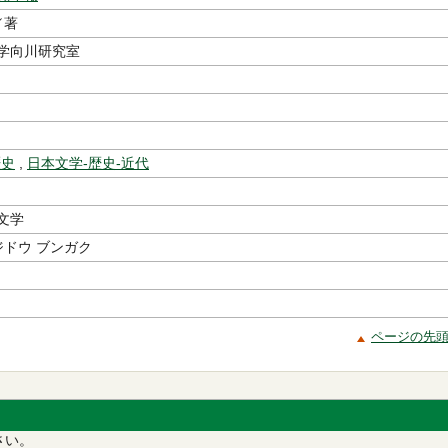
／著
学向川研究室
歴史
,
日本文学-歴史-近代
文学
ジドウ ブンガク
ページの先
さい。