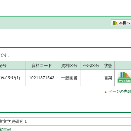
本棚へ
です。
記号
資料コード
資料区分
帯出区分
状態
ｳｶﾞﾜ*ﾐ/(1)
10211871543
一般図書
書架
ページの先
童文学史研究 1
究年報