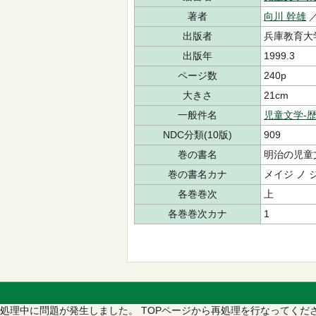
著者
向川 幹雄
出版者
兵庫教育大
出版年
1999.3
ページ数
240p
大きさ
21cm
一般件名
児童文学-
NDC分類(10版)
909
巻の書名
明治の児童
巻の書名カナ
メイジ ノ 
各巻巻次
上
各巻巻次カナ
1
処理中に問題が発生しました。
TOPページから再処理を行なってくだ