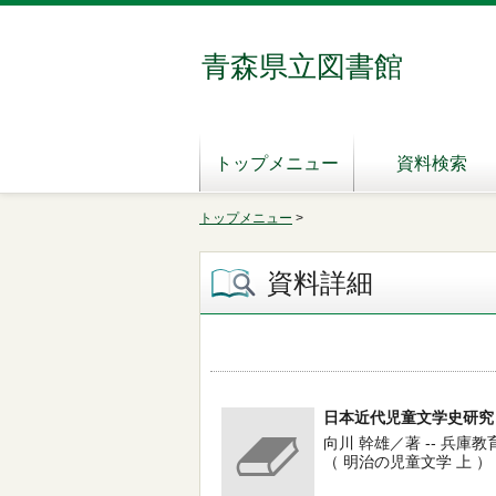
青森県立図書館
トップメニュー
資料検索
トップメニュー
>
資料詳細
日本近代児童文学史研究 
向川 幹雄／著 -- 兵庫教育大
（ 明治の児童文学 上 ）