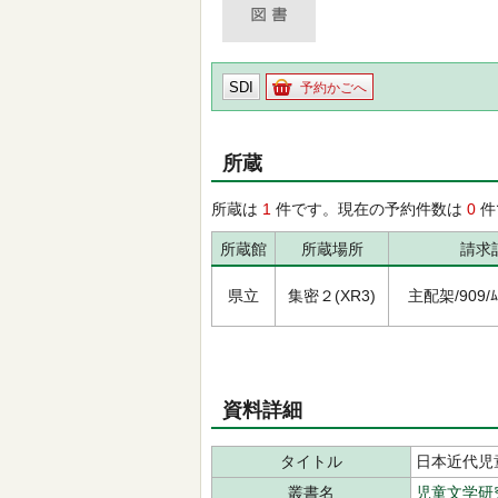
SDI
予約かごへ
所蔵
所蔵は
1
件です。現在の予約件数は
0
件
所蔵館
所蔵場所
請求
県立
集密２(XR3)
主配架/909/ﾑｺ
資料詳細
タイトル
日本近代児
叢書名
児童文学研