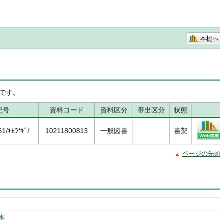
本棚へ
です。
記号
資料コード
資料区分
帯出区分
状態
/ｷﾑﾗ*ｷﾞ/
10211800813
一般図書
書架
ページの先
本