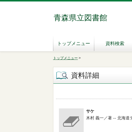
青森県立図書館
トップメニュー
資料検索
トップメニュー
>
資料詳細
サケ
木村 義一／著 -- 北海道