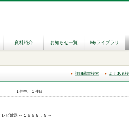
資料紹介
お知らせ一覧
Myライブラリ
詳細蔵書検索
よくある検
1 件中、 1 件目
テレビ放送 -- １９９８．９ --