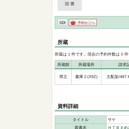
SDI
予約かごへ
所蔵
所蔵は
1
件です。現在の予約件数は
0
件
所蔵館
所蔵場所
請求
県立
書庫２(X9Z)
主配架/487.61
資料詳細
タイトル
サケ
叢書名
ＨＴＢまめ