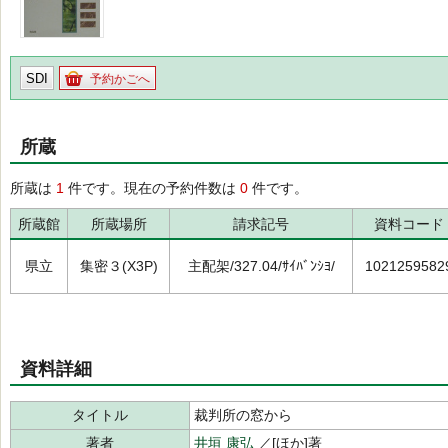
SDI
予約かごへ
所蔵
所蔵は
1
件です。現在の予約件数は
0
件です。
所蔵館
所蔵場所
請求記号
資料コード
県立
集密３(X3P)
主配架/327.04/ｻｲﾊﾞﾝｼﾖ/
1021259582
資料詳細
タイトル
裁判所の窓から
著者
井垣 康弘
／[ほか]著