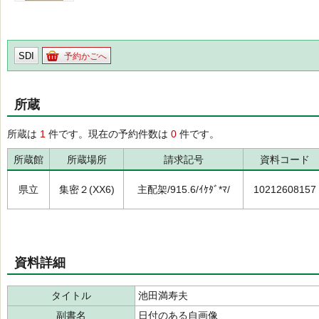
SDI
予約かごへ
所蔵
所蔵は
1
件です。現在の予約件数は
0
件です。
所蔵館
所蔵場所
請求記号
資料コード
県立
集密２(XX6)
主配架/915.6/ｲｹﾀﾞ*ﾏ/
10212608157
資料詳細
タイトル
池田満寿夫
副書名
日付のある自画像