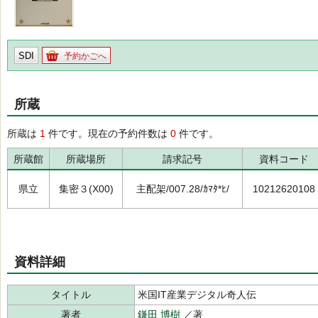
SDI
予約かごへ
所蔵
所蔵は
1
件です。現在の予約件数は
0
件です。
所蔵館
所蔵場所
請求記号
資料コード
県立
集密３(X00)
主配架/007.28/ｶﾏﾀ*ﾋ/
10212620108
資料詳細
タイトル
米国IT産業デジタル奇人伝
著者
鎌田 博樹
／著