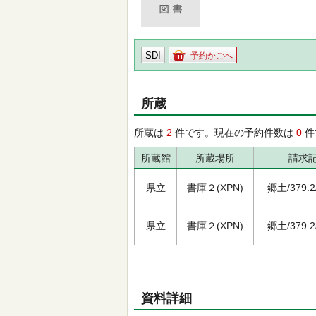
SDI
予約かごへ
所蔵
所蔵は
2
件です。現在の予約件数は
0
件
所蔵館
所蔵場所
請求
県立
書庫２(XPN)
郷土/379.2/
県立
書庫２(XPN)
郷土/379.2/
資料詳細