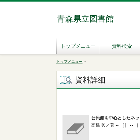
青森県立図書館
トップメニュー
資料検索
トップメニュー
>
資料詳細
公民館を中心としたネッ
高橋 興／著 -- ［］ -- ［