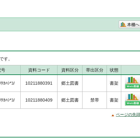
本棚へ
です。
記号
資料コード
資料区分
帯出区分
状態
ﾀｶﾊｼ*ｺ/
10211880391
郷土図書
書架
ﾀｶﾊｼ*ｺ/
10211880409
郷土図書
禁帯
書架
ページの先