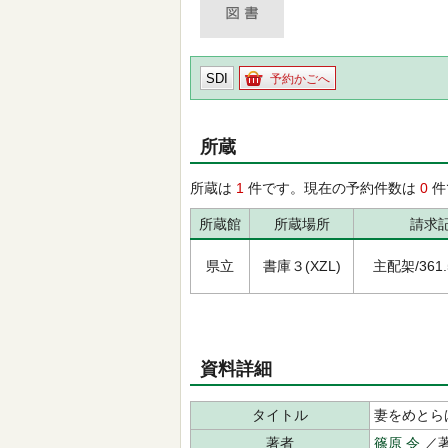
SDI
予約かごへ
所蔵
所蔵は
1
件です。現在の予約件数は
0
件
所蔵館
所蔵場所
請求
県立
書庫３(XZL)
主配架/361.5
資料詳細
タイトル
妻をめとら
著者
篠原 令
／