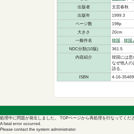
出版者
文芸春秋
出版年
1999.3
ページ数
198p
大きさ
20cm
一般件名
韓国
,
韓国
NDC分類(10版)
361.5
内容紹介
韓国には思
なぜ他人の
語る。
ISBN
4-16-35489
処理中に問題が発生しました。
TOPページから再処理を行なってくだ
A fatal error occurred.
Please contact the system administrator.