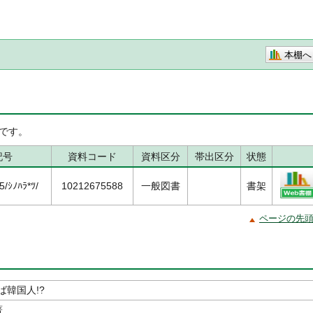
本棚へ
です。
記号
資料コード
資料区分
帯出区分
状態
/ｼﾉﾊﾗ*ﾂ/
10212675588
一般図書
書架
ページの先
ば韓国人!?
著