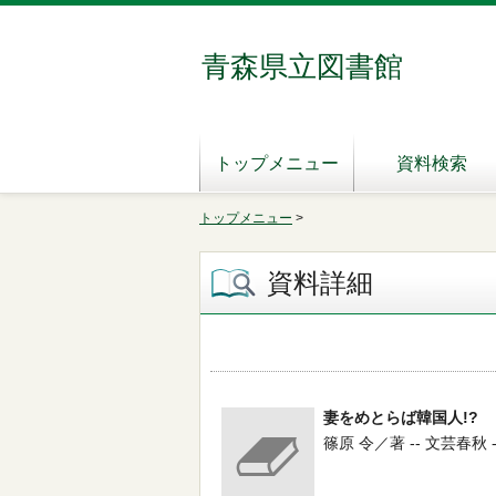
青森県立図書館
トップメニュー
資料検索
トップメニュー
>
資料詳細
妻をめとらば韓国人!?
篠原 令／著 -- 文芸春秋 -- 1