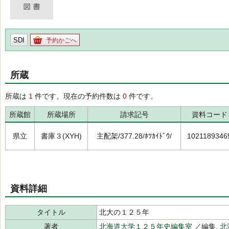
SDI
予約かごへ
所蔵
所蔵は
1
件です。現在の予約件数は
0
件です。
所蔵館
所蔵場所
請求記号
資料コード
県立
書庫３(XYH)
主配架/377.28/ﾎﾂｶｲﾄﾞｳ/
1021189346
資料詳細
タイトル
北大の１２５年
著者
北海道大学１２５年史編集室
／編集,
北