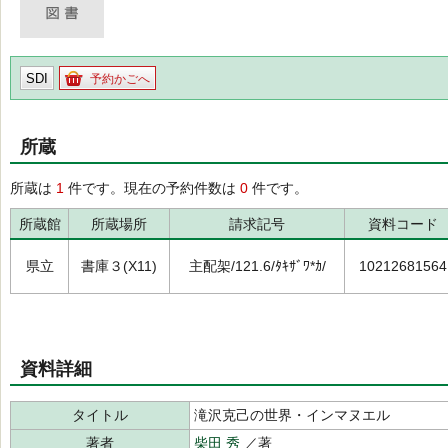
SDI
予約かごへ
所蔵
所蔵は
1
件です。現在の予約件数は
0
件です。
所蔵館
所蔵場所
請求記号
資料コード
県立
書庫３(X11)
主配架/121.6/ﾀｷｻﾞﾜ*ｶ/
10212681564
資料詳細
タイトル
滝沢克己の世界・インマヌエル
著者
柴田 秀
／著