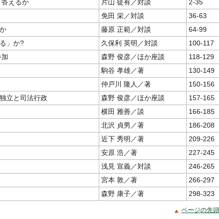
う答えるか
片山 徒有／対談
2-35
免田 栄／対談
36-63
か
藤原 正範／対談
64-99
る」か?
久保利 英明／対談
100-117
参加
森野 俊彦／ほか座談
118-129
駒谷 孝雄／著
130-149
仲戸川 隆人／著
150-156
独立と司法行政
森野 俊彦／ほか座談
157-165
横田 雅善／談
166-185
北沢 貞男／著
186-208
近下 秀明／著
209-226
安原 浩／著
227-245
浅見 宣義／対談
246-265
宮本 敦／著
266-297
森野 康子／著
298-323
ページの先