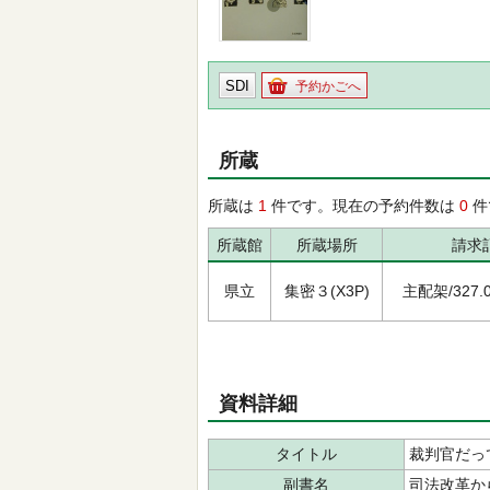
SDI
予約かごへ
所蔵
所蔵は
1
件です。現在の予約件数は
0
件
所蔵館
所蔵場所
請求
県立
集密３(X3P)
主配架/327.04
資料詳細
タイトル
裁判官だっ
副書名
司法改革か