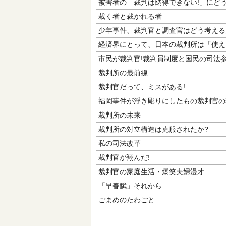
被害者の「裁判は納得できない!」にど
裁く者と裁かれる者
少年事件、裁判官と調査官はどう考える
経済界にとって、日本の裁判所は「使え
市民が裁判官!裁判員制度と国民の司法
裁判所の最前線
裁判官だって、ミスがある!
福岡事件が浮き彫りにしたもの裁判官の
裁判所の未来
裁判所の対立構造は克服されたか?
私の司法改革
裁判官が翔んだ!
裁判官の家庭生活・爆笑夫婦漫才
「早春賦」それから
ごまめのたわごと