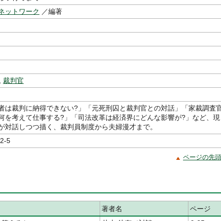
ネットワーク
／編著
,
裁判官
者は裁判に納得できない?」「元死刑囚と裁判官との対話」「家裁調査
何を考えて仕事する?」「司法改革は経済界にどんな影響が?」など、現
が対話しつつ描く、裁判員制度から夫婦漫才まで。
2-5
ページの先
著者名
ページ