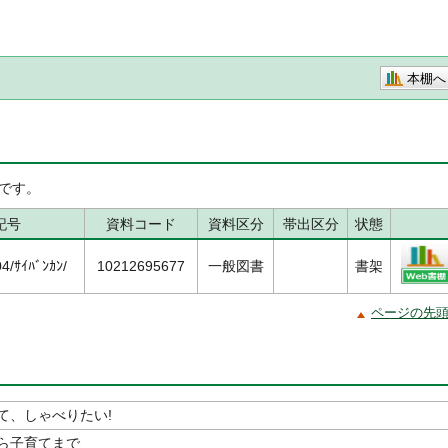
本棚へ
です。
記号
資料コード
資料区分
帯出区分
状態
/ｻｲﾊﾞﾝｶﾝ/
10212695677
一般図書
書架
ページの先
て、しゃべりたい!
ら子育てまで