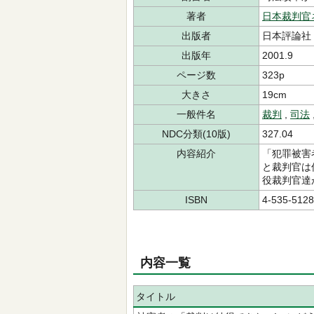
著者
日本裁判官
出版者
日本評論社
出版年
2001.9
ページ数
323p
大きさ
19cm
一般件名
裁判
,
司法
NDC分類(10版)
327.04
内容紹介
「犯罪被害
と裁判官は
役裁判官達
ISBN
4-535-5128
内容一覧
タイトル