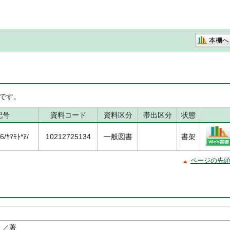
本棚へ
です。
記号
資料コード
資料区分
帯出区分
状態
/ﾔﾏﾓﾄ*ｱ/
10212725134
一般図書
書架
ページの先
／著