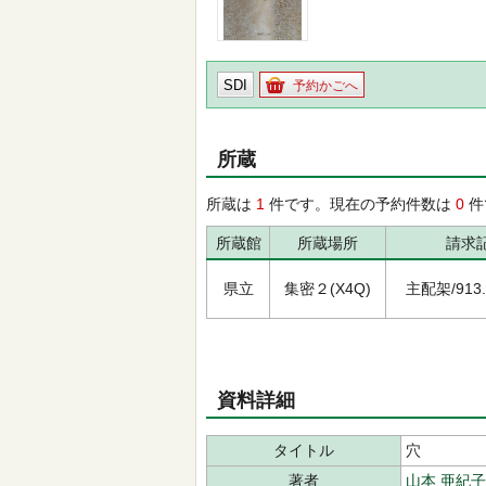
SDI
予約かごへ
所蔵
所蔵は
1
件です。現在の予約件数は
0
件
所蔵館
所蔵場所
請求
県立
集密２(X4Q)
主配架/913.6
資料詳細
タイトル
穴
著者
山本 亜紀子