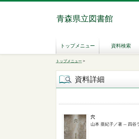
青森県立図書館
トップメニュー
資料検索
トップメニュー
>
資料詳細
穴
山本 亜紀子／著 -- 四谷ラウンド