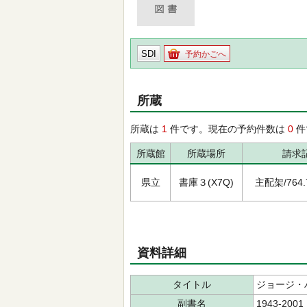
SDI
予約かごへ
所蔵
所蔵は
1
件です。現在の予約件数は
0
件
所蔵館
所蔵場所
請求
県立
書庫３(X7Q)
主配架/764.7/
資料詳細
タイトル
ジョージ・
副書名
1943-2001