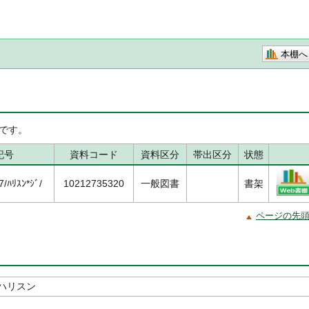
本棚へ
です。
記号
資料コード
資料区分
帯出区分
状態
ﾊﾘｽﾝ*ｼﾞ/
10212735320
一般図書
書架
ページの先
ハリスン