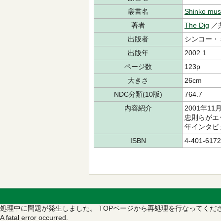
叢書名
Shinko mus
著者
The Dig
／
出版者
シンコー・
出版年
2002.1
ページ数
123p
大きさ
26cm
NDC分類(10版)
764.7
内容紹介
2001年
忠則らがエ
年インタビ
ISBN
4-401-6172
処理中に問題が発生しました。
TOPページから再処理を行なってくだ
A fatal error occurred.