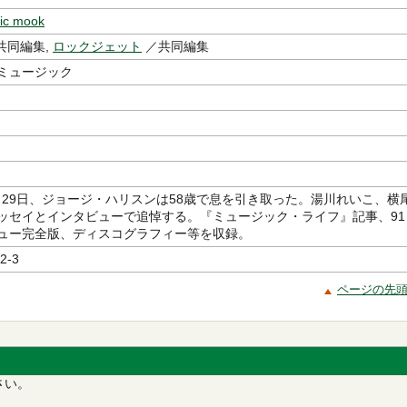
ic mook
共同編集,
ロックジェット
／共同編集
ミュージック
11月29日、ジョージ・ハリスンは58歳で息を引き取った。湯川れいこ、横
ッセイとインタビューで追悼する。『ミュージック・ライフ』記事、91
ュー完全版、ディスコグラフィー等を収録。
2-3
ページの先
さい。