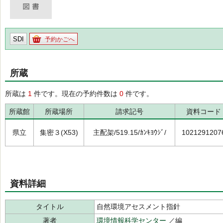
SDI
予約かごへ
所蔵
所蔵は
1
件です。現在の予約件数は
0
件です。
所蔵館
所蔵場所
請求記号
資料コード
県立
集密３(X53)
主配架/519.15/ｶﾝｷﾖｳｼﾞ/
1021291207
資料詳細
タイトル
自然環境アセスメント指針
著者
環境情報科学センター
／編