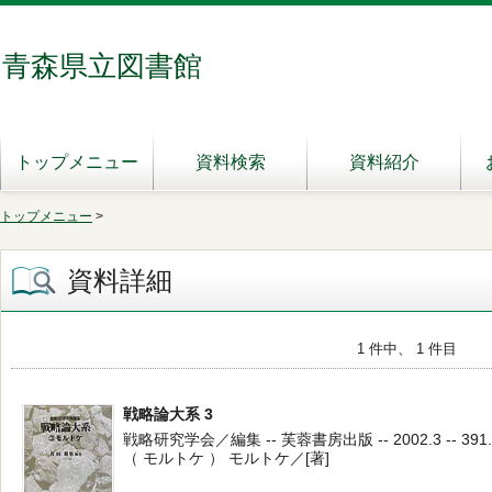
青森県立図書館
トップメニュー
資料検索
資料紹介
トップメニュー
>
資料詳細
1 件中、 1 件目
戦略論大系 3
戦略研究学会／編集 -- 芙蓉書房出版 -- 2002.3 -- 391.
（ モルトケ ） モルトケ／[著]