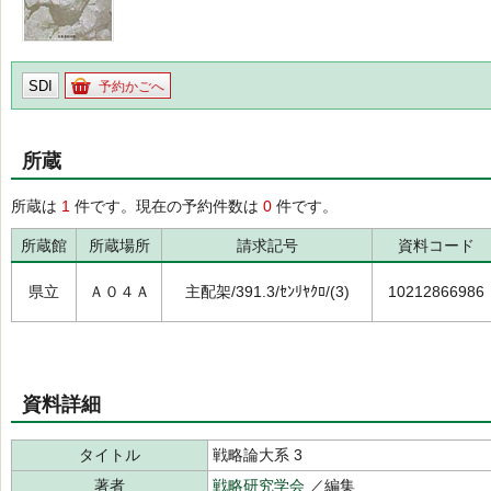
SDI
予約かごへ
所蔵
所蔵は
1
件です。現在の予約件数は
0
件です。
所蔵館
所蔵場所
請求記号
資料コード
県立
Ａ０４Ａ
主配架/391.3/ｾﾝﾘﾔｸﾛ/(3)
10212866986
資料詳細
タイトル
戦略論大系 3
著者
戦略研究学会
／編集