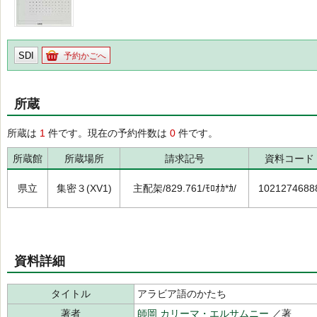
SDI
予約かごへ
所蔵
所蔵は
1
件です。現在の予約件数は
0
件です。
所蔵館
所蔵場所
請求記号
資料コード
県立
集密３(XV1)
主配架/829.761/ﾓﾛｵｶ*ｶ/
1021274688
資料詳細
タイトル
アラビア語のかたち
著者
師岡 カリーマ・エルサムニー
／著