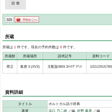
SDI
予約かごへ
所蔵
所蔵は
1
件です。現在の予約件数は
0
件です。
所蔵館
所蔵場所
請求記号
資料コード
県立
集密３(XV3)
主配架/869.3/ﾊﾏｸﾞﾁ*ﾉ/
10212915780
資料詳細
タイトル
ポルトガル語小辞典
著者
浜口 乃二雄
／編,
佐野 泰彦
／編