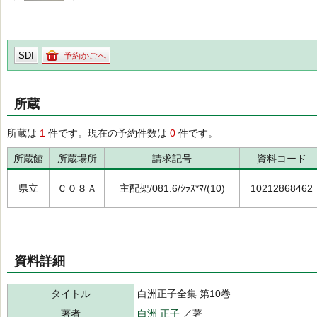
SDI
予約かごへ
所蔵
所蔵は
1
件です。現在の予約件数は
0
件です。
所蔵館
所蔵場所
請求記号
資料コード
県立
Ｃ０８Ａ
主配架/081.6/ｼﾗｽ*ﾏ/(10)
10212868462
資料詳細
タイトル
白洲正子全集 第10巻
著者
白洲 正子
／著