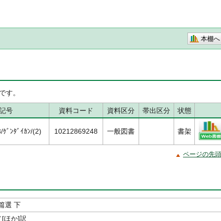
本棚へ
です。
記号
資料コード
資料区分
帯出区分
状態
ｹﾞﾝﾀﾞｲｶﾝ/(2)
10212869248
一般図書
書架
ページの先
篇選 下
[ほか]訳