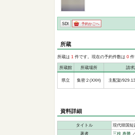
SDI
予約かごへ
所蔵
所蔵は
1
件です。現在の予約件数は
0
件
所蔵館
所蔵場所
請求
県立
集密２(XXH)
主配架/929.13/
資料詳細
タイトル
現代韓国短
著者
三枝 寿勝
／