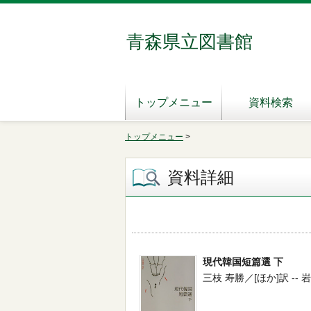
青森県立図書館
トップメニュー
資料検索
トップメニュー
>
資料詳細
現代韓国短篇選 下
三枝 寿勝／[ほか]訳 -- 岩波書