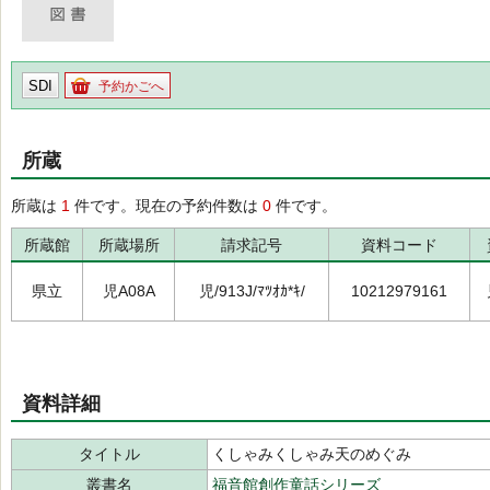
SDI
予約かごへ
所蔵
所蔵は
1
件です。現在の予約件数は
0
件です。
所蔵館
所蔵場所
請求記号
資料コード
県立
児A08A
児/913J/ﾏﾂｵｶ*ｷ/
10212979161
資料詳細
タイトル
くしゃみくしゃみ天のめぐみ
叢書名
福音館創作童話シリーズ