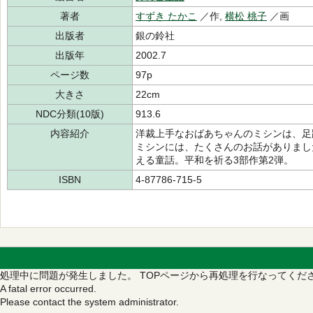
著者
すずき たかこ
／作,
横松 桃子
／画
出版者
銀の鈴社
出版年
2002.7
ページ数
97p
大きさ
22cm
NDC分類(10版)
913.6
内容紹介
洋裁上手なおばあちゃんのミシンは、足
ミシンには、たくさんのお話がありまし
える童話。平和を祈る3部作第2弾。
ISBN
4-87786-715-5
処理中に問題が発生しました。
TOPページから再処理を行なってくだ
A fatal error occurred.
Please contact the system administrator.