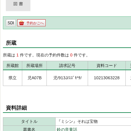
SDI
予約かごへ
所蔵
所蔵は
1
件です。現在の予約件数は
0
件です。
所蔵館
所蔵場所
請求記号
資料コード
県立
児A07B
児/913J/ｽｽﾞｷ*ﾀ/
10213063228
資料詳細
タイトル
『ミシン』それは宝物
叢書名
鈴の音童話