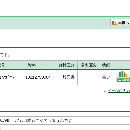
本棚へ
です。
記号
資料コード
資料区分
帯出区分
状態
ｱｶｲｹ*ﾏ/
10212790904
一般図書
書架
ページの先
みが町工場も日本もアジアも救うんです。
著