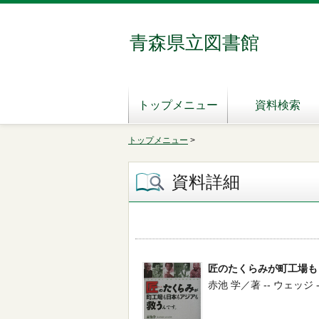
青森県立図書館
トップメニュー
資料検索
トップメニュー
>
資料詳細
匠のたくらみが町工場も
赤池 学／著 -- ウェッジ -- 2