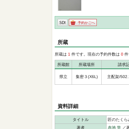
SDI
予約かごへ
所蔵
所蔵は
1
件です。現在の予約件数は
0
件
所蔵館
所蔵場所
請求
県立
集密３(X6L)
主配架/502.1/
資料詳細
タイトル
匠のたくら
著者
赤池 学
／