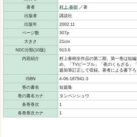
著者
村上 春樹
／著
出版者
講談社
出版年
2002.11
ページ数
307p
大きさ
21cm
NDC分類(10版)
913.6
内容紹介
村上春樹全作品の第二期。第一巻は短編
め、「TVピープル」「夜のくもざる」
篇加筆訂正して収録。著者による書下ろ
ISBN
4-06-187941-3
巻の書名
短篇集
巻の書名カナ
タンペンシュウ
各巻巻次
1
各巻巻次カナ
1