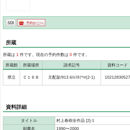
SDI
予約かごへ
所蔵
所蔵は
1
件です。現在の予約件数は
0
件です。
所蔵館
所蔵場所
請求記号
資料コード
県立
Ｃ１６Ｂ
主配架/913.6/ﾑﾗｶﾐ*ﾊ/(2-1)
1021283052
資料詳細
タイトル
村上春樹全作品 [2]-1
副書名
1990〜2000