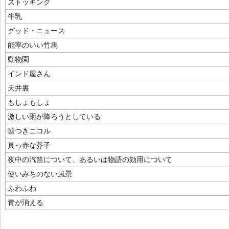
ストッキング
牛乳
グッド・ニュース
能率のいい竹馬
動物園
インド屋さん
天井裏
もしょもしょ
激しい雨が降ろうとしている
噓つきニコル
真っ赤な芥子
夜中の汽笛について、あるいは物語の効用について
使いみちのない風景
ふわふわ
青が消える