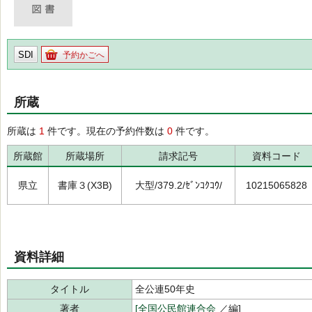
SDI
予約かごへ
所蔵
所蔵は
1
件です。現在の予約件数は
0
件です。
所蔵館
所蔵場所
請求記号
資料コード
県立
書庫３(X3B)
大型/379.2/ｾﾞﾝｺｸｺｳ/
10215065828
資料詳細
タイトル
全公連50年史
著者
[全国公民館連合会
／編]