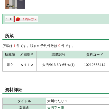
SDI
予約かごへ
所蔵
所蔵は
1
件です。現在の予約件数は
0
件です。
所蔵館
所蔵場所
請求記号
資料コード
県立
Ａ１１Ａ
大活/913.6/ﾔﾏﾓﾄ*ｲ/(1)
10212835414
資料詳細
タイトル
大川わたり 1
叢書名
大活字文庫