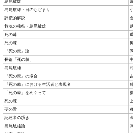
島尾敏雄
島尾敏雄・日のちぢまり
評伝的解説
救魂の秘祭・島尾敏雄
死の棘
死の棘
『死の棘』論
長篇「死の棘」
島尾敏雄
『死の棘』の場合
『死の棘』における生活者と表現者
「死の棘」をめぐって
死の棘
夢の舌
記述者の躓き
島尾敏雄論