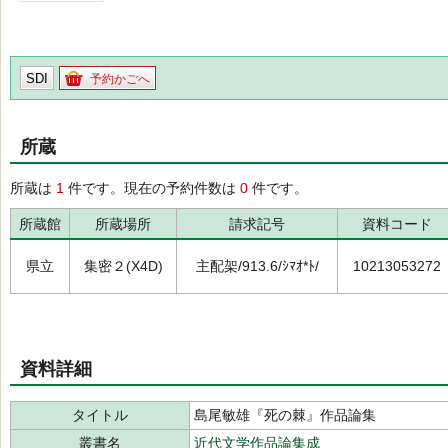
SDI
予約かごへ
所蔵
所蔵は
1
件です。現在の予約件数は
0
件です。
所蔵館
所蔵場所
請求記号
資料コード
県立
集密２(X4D)
主配架/913.6/ｼﾏｵ*ﾄ/
10213053272
資料詳細
タイトル
島尾敏雄『死の棘』作品論集
叢書名
近代文学作品論集成