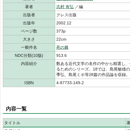
著者
志村 有弘
／編
出版者
クレス出版
出版年
2002.12
ページ数
373p
大きさ
22cm
一般件名
死の棘
NDC分類(10版)
913.6
内容紹介
数ある近代文学の名作の中から精選し、
るためのシリーズ。18では、島尾敏雄
季弘、島尾ミホ等28篇の作品論を収録。
ISBN
4-87733-149-2
内容一覧
タイトル