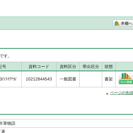
本棚へ
です。
記号
資料コード
資料区分
帯出区分
状態
/ｼﾗｲﾜ*ﾖ/
10212844543
一般図書
書架
ページの先
年筆物語
／著