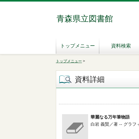
青森県立図書館
トップメニュー
資料検索
トップメニュー
>
資料詳細
華麗なる万年筆物語
白岩 義賢／著 -- グラフィック社