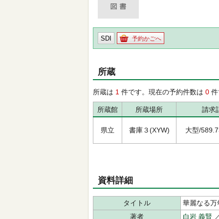
SDI
予約かごへ
所蔵
所蔵は
1
件です。現在の予約件数は
0
件
所蔵館
所蔵場所
請求
県立
書庫３(XYW)
大型/589.73
資料詳細
タイトル
華麗なる万
著者
白岩 義賢