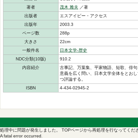
著者
茂木 雅夫
／著
出版者
エスアイビー・アクセス
出版年
2003.3
ページ数
288p
大きさ
22cm
一般件名
日本文学-歴史
NDC分類(10版)
910.2
内容紹介
古事記、万葉集、平家物語、短歌、俳句
意義を広く問い、日本文学全体をとおし
つ評論する。
ISBN
4-434-02945-2
処理中に問題が発生しました。
TOPページから再処理を行なってくだ
A fatal error occurred.