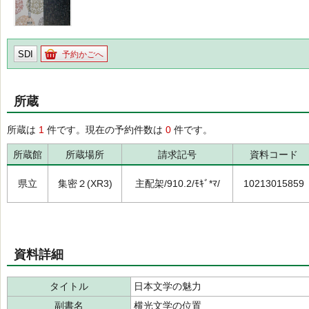
SDI
予約かごへ
所蔵
所蔵は
1
件です。現在の予約件数は
0
件です。
所蔵館
所蔵場所
請求記号
資料コード
県立
集密２(XR3)
主配架/910.2/ﾓｷﾞ*ﾏ/
10213015859
資料詳細
タイトル
日本文学の魅力
副書名
横光文学の位置