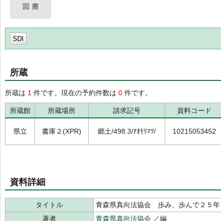
SDI
所蔵
所蔵は
1
件です。現在の予約件数は
0
件です。
所蔵館
所蔵場所
請求記号
資料コード
県立
書庫２(XPR)
郷土/498.3/ｱｵﾓﾘﾏﾂ/
10215053452
資料詳細
タイトル
青森県真向法協会 歩み、歩んで２５年
著者
青森県真向法協会
／編