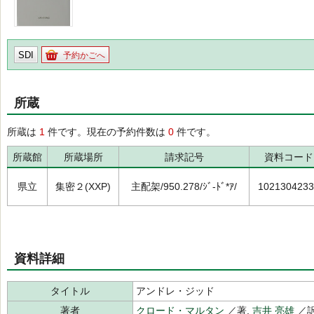
SDI
予約かごへ
所蔵
所蔵は
1
件です。現在の予約件数は
0
件です。
所蔵館
所蔵場所
請求記号
資料コード
県立
集密２(XXP)
主配架/950.278/ｼﾞ-ﾄﾞ*ｱ/
1021304233
資料詳細
タイトル
アンドレ・ジッド
著者
クロード・マルタン
／著,
吉井 亮雄
／