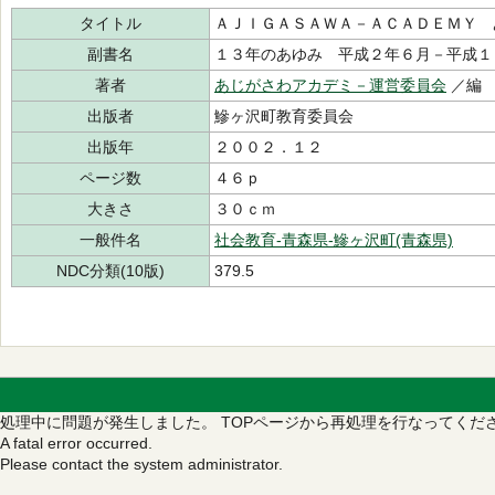
タイトル
ＡＪＩＧＡＳＡＷＡ－ＡＣＡＤＥＭＹ 
副書名
１３年のあゆみ 平成２年６月－平成１
著者
あじがさわアカデミ－運営委員会
／編
出版者
鰺ヶ沢町教育委員会
出版年
２００２．１２
ページ数
４６ｐ
大きさ
３０ｃｍ
一般件名
社会教育-青森県-鰺ヶ沢町(青森県)
NDC分類(10版)
379.5
処理中に問題が発生しました。
TOPページから再処理を行なってくだ
A fatal error occurred.
Please contact the system administrator.