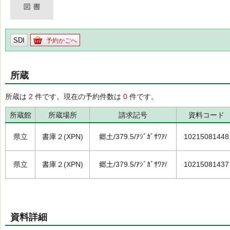
SDI
予約かごへ
所蔵
所蔵は
2
件です。現在の予約件数は
0
件です。
所蔵館
所蔵場所
請求記号
資料コード
県立
書庫２(XPN)
郷土/379.5/ｱｼﾞｶﾞｻﾜｱ/
10215081448
県立
書庫２(XPN)
郷土/379.5/ｱｼﾞｶﾞｻﾜｱ/
10215081437
資料詳細