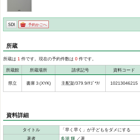
SDI
予約かごへ
所蔵
所蔵は
1
件です。現在の予約件数は
0
件です。
所蔵館
所蔵場所
請求記号
資料コード
県立
書庫３(XYK)
主配架/379.9/ﾀｺﾞ*ｱ/
10213046215
資料詳細
タイトル
「早く早く」が子どもをダメにする
著者
多湖 輝
／著