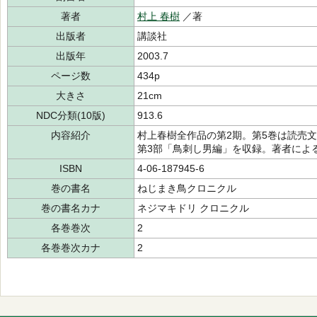
著者
村上 春樹
／著
出版者
講談社
出版年
2003.7
ページ数
434p
大きさ
21cm
NDC分類(10版)
913.6
内容紹介
村上春樹全作品の第2期。第5巻は読売
第3部「鳥刺し男編」を収録。著者によ
ISBN
4-06-187945-6
巻の書名
ねじまき鳥クロニクル
巻の書名カナ
ネジマキドリ クロニクル
各巻巻次
2
各巻巻次カナ
2