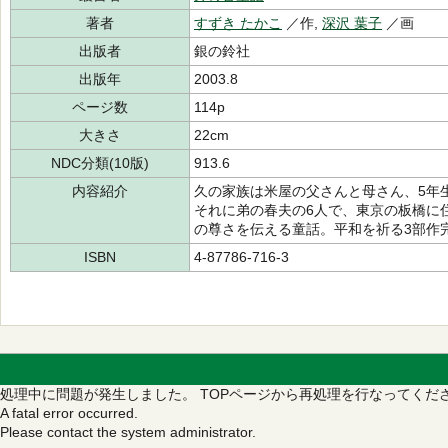
著者
すずき たかこ
／作,
深沢 葉子
／画
出版者
銀の鈴社
出版年
2003.8
ページ数
114p
大きさ
22cm
NDC分類(10版)
913.6
内容紹介
久の家族は米屋の父さんと母さん、5年
それに弟の春夫の6人で、東京の板橋に
の尊さを伝える童話。平和を祈る3部作
ISBN
4-87786-716-3
処理中に問題が発生しました。
TOPページから再処理を行なってくだ
A fatal error occurred.
Please contact the system administrator.