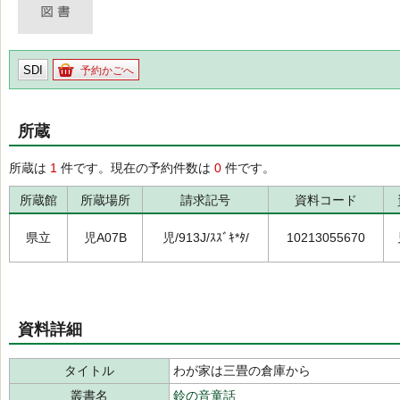
SDI
予約かごへ
所蔵
所蔵は
1
件です。現在の予約件数は
0
件です。
所蔵館
所蔵場所
請求記号
資料コード
県立
児A07B
児/913J/ｽｽﾞｷ*ﾀ/
10213055670
資料詳細
タイトル
わが家は三畳の倉庫から
叢書名
鈴の音童話