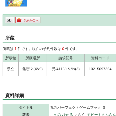
SDI
予約かごへ
所蔵
所蔵は
1
件です。現在の予約件数は
0
件です。
所蔵館
所蔵場所
請求記号
資料コード
県立
集密２(XV9)
児/411J/ｺﾉﾐ*ﾋ/(3)
10215097364
資料詳細
タイトル
九九パーフェクトゲームブック ３
著者
このみ ひかる
／さく,
モピートさんさん