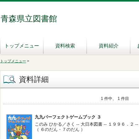
青森県立図書館
トップメニュー
資料検索
資料紹介
トップメニュー
>
資料詳細
1 件中、 1 件目
九九パーフェクトゲームブック ３
このみ ひかる／さく -- 大日本図書 -- １９９６．２ -- 
（ ６のだん・７のだん ）