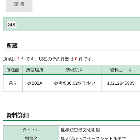
SDI
所蔵
所蔵は
1
件です。現在の予約件数は
0
件です。
所蔵館
所蔵場所
請求記号
資料コード
県立
参B02A
参考/538.02/ｸﾞﾗﾝﾄ*ﾚ/
10212945989
資料詳細
タイトル
世界航空機文化図鑑
副書名
鳥人間からスペースシャトルまで