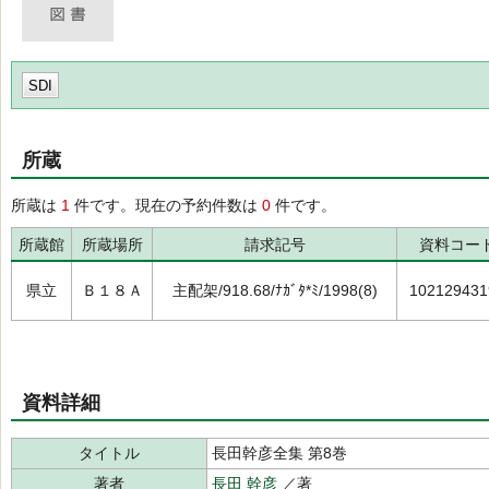
SDI
所蔵
所蔵は
1
件です。現在の予約件数は
0
件です。
所蔵館
所蔵場所
請求記号
資料コー
県立
Ｂ１８Ａ
主配架/918.68/ﾅｶﾞﾀ*ﾐ/1998(8)
102129431
資料詳細
タイトル
長田幹彦全集 第8巻
著者
長田 幹彦
／著