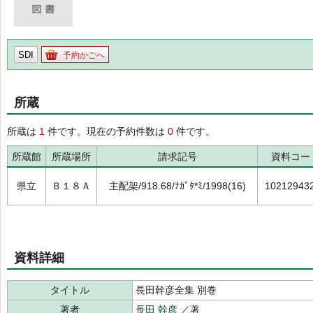
SDI
予約かごへ
所蔵
所蔵は
1
件です。現在の予約件数は
0
件です。
所蔵館
所蔵場所
請求記号
資料コー
県立
Ｂ１８Ａ
主配架/918.68/ﾅｶﾞﾀ*ﾐ/1998(16)
10212943
資料詳細
タイトル
長田幹彦全集 別巻
著者
長田 幹彦
／著