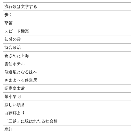
流行歌は文学する
歩く
草笛
スピード極楽
知盛の霊
待合政治
蒼ざめた上海
雲仙ホテル
修道尼となる妹へ
さまよへる修道尼
昭憲皇太后
耀小黎明
寂しい順番
白夢郷より
「三越」に現はれたる社会相
寒紅