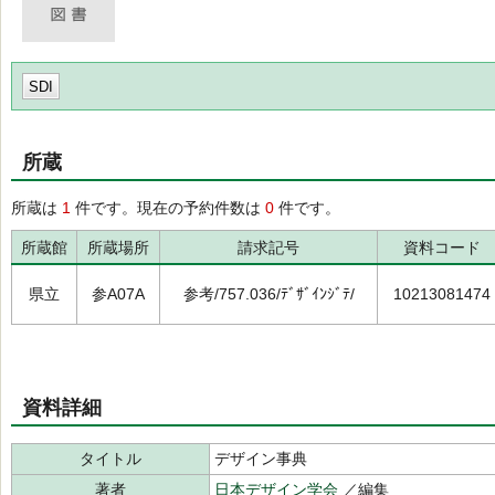
SDI
所蔵
所蔵は
1
件です。現在の予約件数は
0
件です。
所蔵館
所蔵場所
請求記号
資料コード
県立
参A07A
参考/757.036/ﾃﾞｻﾞｲﾝｼﾞﾃ/
10213081474
資料詳細
タイトル
デザイン事典
著者
日本デザイン学会
／編集