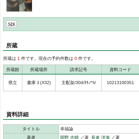
SDI
所蔵
所蔵は
1
件です。現在の予約件数は
0
件です。
所蔵館
所蔵場所
請求記号
資料コード
県立
書庫３(X32)
主配架/304/ｾｷﾉ*ﾖ/
10213100351
資料詳細
タイトル
幸福論
著者
関野 吉晴
／著,
長倉 洋海
／著