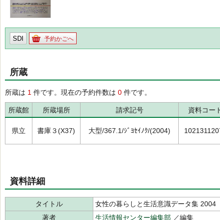
SDI
予約かごへ
所蔵
所蔵は
1
件です。現在の予約件数は
0
件です。
所蔵館
所蔵場所
請求記号
資料コー
県立
書庫３(X37)
大型/367.1/ｼﾞﾖｾｲﾉｸ/(2004)
102131120
資料詳細
タイトル
女性の暮らしと生活意識データ集 2004
著者
生活情報センター編集部
／編集