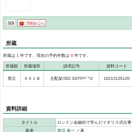
SDI
予約かごへ
所蔵
所蔵は
1
件です。現在の予約件数は
0
件です。
所蔵館
所蔵場所
請求記号
資料コード
県立
Ａ０１Ｂ
主配架/302.33/ﾜﾀﾅﾍﾞ*ｺ/
10213125120
資料詳細
タイトル
ロンドン金融街で学んだイギリス式仕事
著者
渡辺 幸一
／著