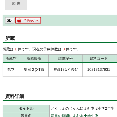
SDI
予約かごへ
所蔵
所蔵は
1
件です。現在の予約件数は
0
件です。
所蔵館
所蔵場所
請求記号
資料コード
県立
集密２(XT8)
児/913J/ﾄﾞｸｼﾖ/
10213137931
資料詳細
タイトル
どくしょのじかんによむ本 2小学2年生
叢書名
読書の時間によむ本小学生版