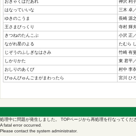
おきゃくはだあれ
神沢 利
はなっていいな
三木 卓
ゆきのこうま
長崎 源
王さまびっくり
寺村 輝
きつねのたんこぶ
小沢 正
ながれ星のよる
たむら 
じぞうのふしぎなはさみ
竹崎 有
しかりかた
東 君平
おしりのあくび
村中 李
びゅんびゅんごまがまわったら
宮川 ひ
処理中に問題が発生しました。
TOPページから再処理を行なってくだ
A fatal error occurred.
Please contact the system administrator.